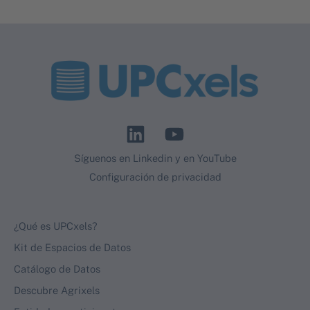
L
Y
i
o
Síguenos en Linkedin y en YouTube
n
u
Configuración de privacidad
k
t
e
u
d
b
¿Qué es UPCxels?
i
e
Kit de Espacios de Datos
n
Catálogo de Datos
Descubre Agrixels