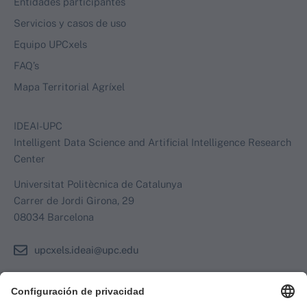
Entidades participantes
Servicios y casos de uso
Equipo UPCxels
FAQ’s
Mapa Territorial Agríxel
IDEAI-UPC
Intelligent Data Science and Artificial Intelligence Research
Center
Universitat Politècnica de Catalunya
Carrer de Jordi Girona, 29
08034 Barcelona
upcxels.ideai@upc.edu
Formulario de contacto